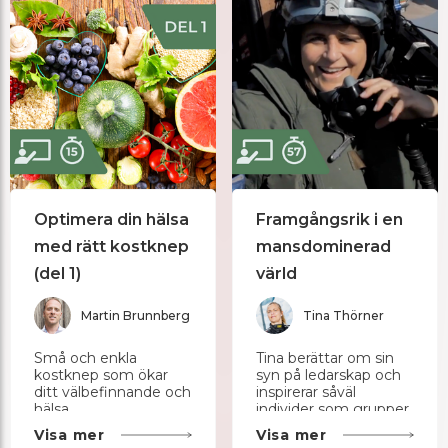
Optimera din hälsa
Framgångsrik i en
med rätt kostknep
mansdominerad
(del 1)
värld
Martin Brunnberg
Tina Thörner
Små och enkla
Tina berättar om sin
kostknep som ökar
syn på ledarskap och
ditt välbefinnande och
inspirerar såväl
hälsa.
individer som grupper
till att nå framgång.
Visa mer
Visa mer