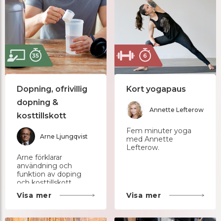
Dopning, ofrivillig
Kort yogapaus
dopning &
Annette Lefterow
kosttillskott
Fem minuter yoga
Arne Ljungqvist
med Annette
Lefterow.
Arne förklarar
användning och
funktion av doping
och kosttillskott.
Visa mer
Visa mer