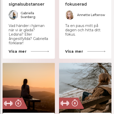
signalsubstanser
fokuserad
Gabriella
Annette Lefterow
Svanberg
Vad händer i hjärnan
Ta en paus mitt på
när vi är glada?
dagen och hitta ditt
Ledsna? Eller
fokus.
ångestfyllda? Gabriella
förklarar!
Visa mer
Visa mer