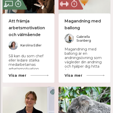
Att främja
Magandning med
arbetsmotivation
ballong
och välmående
Gabriella
Svanberg
Karolina Edler
Magandning med
ballong är en
Så kan du som chef
andningsövning som
eller ledare stärka
vägleder din andning
medarbetarnas
och hjälper dig hitta
arbetsmotivation
fokus.
utifrån
Visa mer
Visa mer
självbestämmandeteorin.