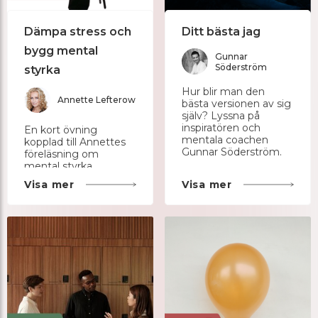
Dämpa stress och
Ditt bästa jag
bygg mental
Gunnar
Söderström
styrka
Hur blir man den
Annette Lefterow
bästa versionen av sig
själv? Lyssna på
inspiratören och
En kort övning
mentala coachen
kopplad till Annettes
Gunnar Söderström.
föreläsning om
mental styrka.
Visa mer
Visa mer