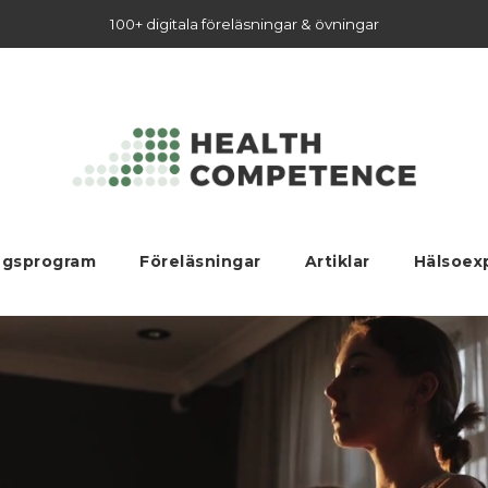
100+ digitala föreläsningar & övningar
ngsprogram
Föreläsningar
Artiklar
Hälsoex