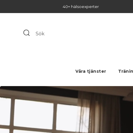
40+ hälsoexperter
Våra tjänster
Träni