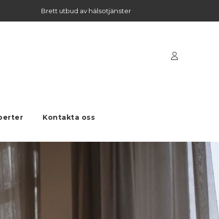
Brett utbud av hälsotjänster
perter
Kontakta oss