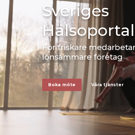
Sveriges
Hälsoportal
För friskare medarbeta
lönsammare företag
Boka möte
Våra tjänster