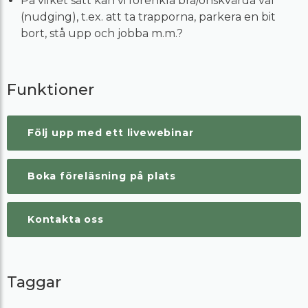
På vilket sätt kan vi förenkla bra/önskvärda val
(nudging), t.ex. att ta trapporna, parkera en bit
bort, stå upp och jobba m.m.?
Funktioner
Följ upp med ett livewebinar
Boka föreläsning på plats
Kontakta oss
Taggar