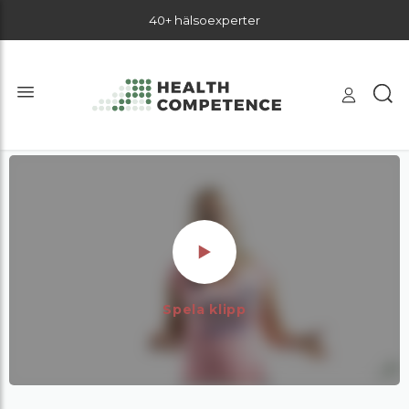
40+ hälsoexperter
Spela klipp