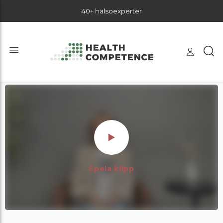
40+ hälsoexperter
Spela klipp