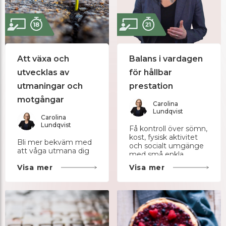
Att växa och
Balans i vardagen
utvecklas av
för hållbar
utmaningar och
prestation
motgångar
Carolina
Lundqvist
Carolina
Lundqvist
Få kontroll över sömn,
kost, fysisk aktivitet
Bli mer bekväm med
och socialt umgänge
att våga utmana dig
med små enkla
själv.
medel.
Visa mer
Visa mer