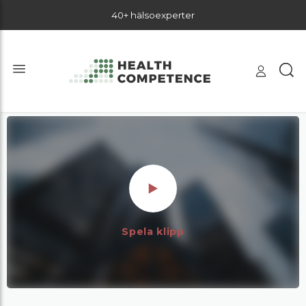
40+ hälsoexperter
Spela klipp