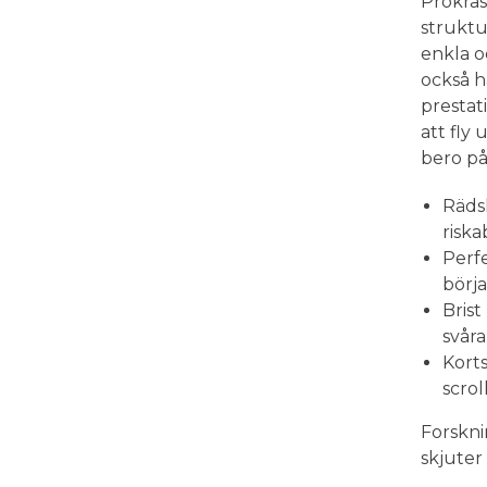
Prokras
struktur
enkla o
också h
prestati
att fly
bero på
Rädsl
riska
Perfe
börja
Brist
svåra
Korts
scrol
Forskni
skjuter