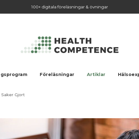
100+ digitala föreläsningar & övningar
ngsprogram
Föreläsningar
Artiklar
Hälsoex
 Saker Gjort