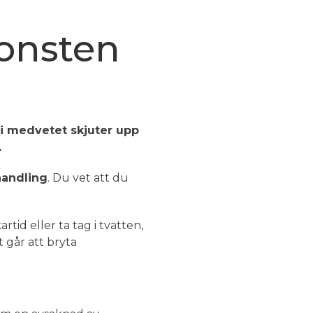
konsten
vi medvetet skjuter upp
.
handling
. Du vet att du
tid eller ta tag i tvätten,
t går att bryta