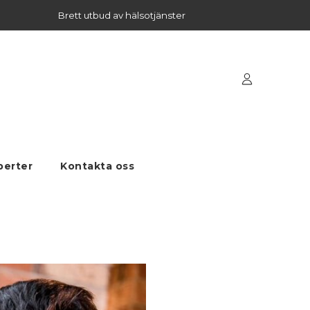
Brett utbud av hälsotjänster
perter
Kontakta oss