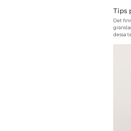
Tips 
Det finn
gränsla
dessa t