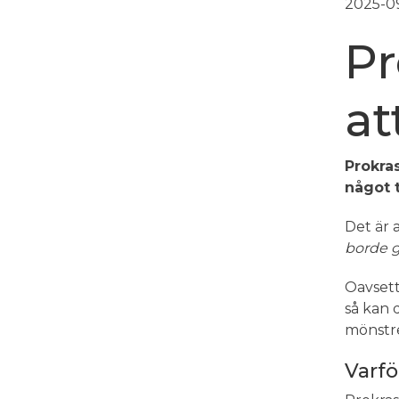
2025-0
Pr
at
Prokra
något t
Det är a
borde g
Oavsett
så kan 
mönstre
Varfö