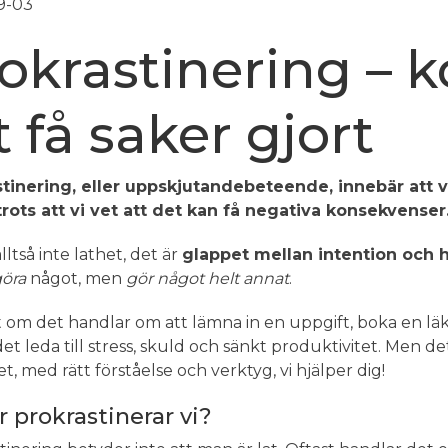
9-03
okrastinering – 
t få saker gjort
stinering, eller uppskjutandebeteende, innebär att 
rots att vi vet att det kan få negativa konsekvenser
lltså inte lathet, det är
glappet mellan intention och 
öra
något, men
gör något helt annat
.
 om det handlar om att lämna in en uppgift, boka en läkar
det leda till stress, skuld och sänkt produktivitet. Men de
t, med rätt förståelse och verktyg, vi hjälper dig!
r prokrastinerar vi?