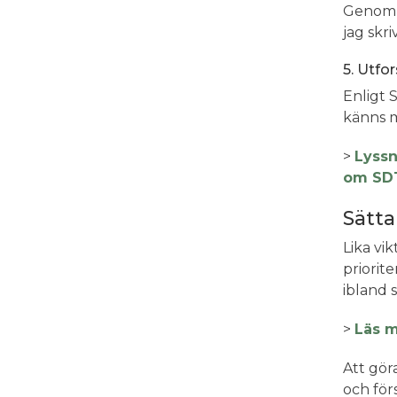
Genom a
jag skr
5. Utfo
Enligt 
känns m
>
Lyssn
om SDT
Sätta
Lika vik
priorit
ibland 
>
Läs m
Att gör
och förs