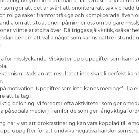
tinering betyder inte att man är lat. Oftast handlar det
 som gör att det är svårt att prioritera rätt sak vid rädd ti
ch roliga saker framför tråkiga och komplicerade, även o
andla om att situationen påminner oss om tidigare miss
oner vi inte är stolta över. Då triggas självkritik, osäkerhet
 undan genom att välja något som känns bättre i stunden
:
a för misslyckande: Vi skjuter upp uppgifter som känns 
bla.
ktionism: Rädslan att resultatet inte ska bli perfekt kan le
r.
 på motivation: Uppgifter som inte känns meningsfulla e
re att ta tag i.
iktig belöning: Vi föredrar ofta aktiviteter som ger omed
la på sociala medier) framför de som ger långsiktiga förde
ng har visat att prokrastinering kan vara kopplad till emot
 upp uppgifter för att undvika negativa känslor som stre