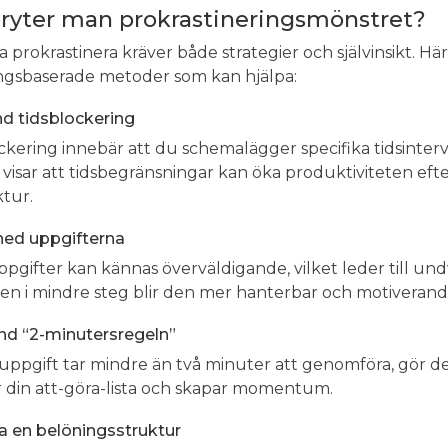
ryter man prokrastineringsmönstret?
ta prokrastinera kräver både strategier och självinsikt. Hä
ngsbaserade metoder som kan hjälpa:
nd tidsblockering
ckering innebär att du schemalägger specifika tidsinterva
 visar att tidsbegränsningar kan öka produktiviteten ef
ktur.
 ned uppgifterna
ppgifter kan kännas överväldigande, vilket leder till u
en i mindre steg blir den mer hanterbar och motiverande
nd “2-minutersregeln”
ppgift tar mindre än två minuter att genomföra, gör de
 din att-göra-lista och skapar momentum.
a en belöningsstruktur