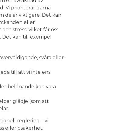
 om en avsaknad av
d. Vi prioriterar gärna
m de är viktigare. Det kan
lyckanden eller
 och stress, vilket får oss
. Det kan till exempel
överväldigande, svåra eller
da till att vi inte ens
ller belönande kan vara
elbar glädje (som att
lar.
ionell reglering – vi
ss eller osäkerhet.