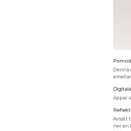
Pomodo
Denna m
emellan
Digital
Appar s
Reflekt
Avsätt t
ner en 