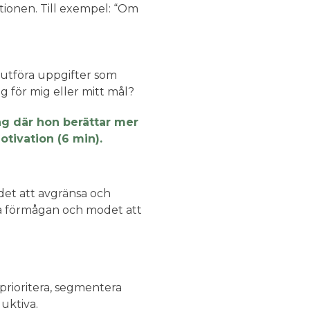
tionen. Till exempel: “Om
lutföra uppgifter som
ig för mig eller mitt mål?
ng där hon berättar mer
tivation (6 min).
r det att avgränsa och
r ha förmågan och modet att
prioritera, segmentera
duktiva.