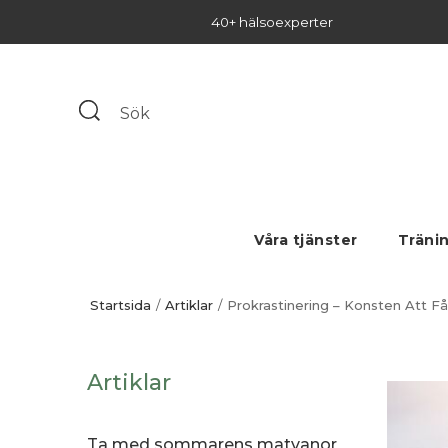
40+ hälsoexperter
Våra tjänster
Träni
Startsida
Artiklar
Prokrastinering – Konsten Att Få
Artiklar
Ta med sommarens matvanor