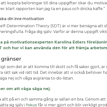
tt koppla belöningar till dina uppgifter ökar du motiva
iver klart rapporten kan jag ta en paus och dricka kaffe.”
rska din inre motivation
Self-Determination Theory (SDT) är vi mer benägna att s
eningsfulla. Fråga dig själv: Varför är denna uppgift vikt
a på motivationsexperten Karolina Edlers föreläsni
 och hur vi kan använda den för att främja arbetsmo
 gränser
tigt som det är att komma till skott och få saker gjort, ä
era rätt sak vid rätt tid. Det innebär att vi också behöve
säga nej och våga avgränsa to-do-listan.
er om att våga säga nej.
a allt på en och samma gång är sällan en bra. Genom att 
ätta sig själv i
fokus
får vi mer gjort och blir verkligt pro