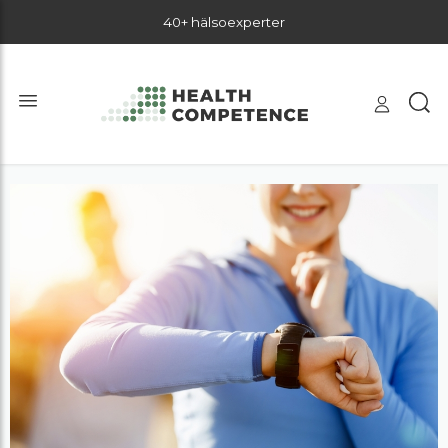
40+ hälsoexperter