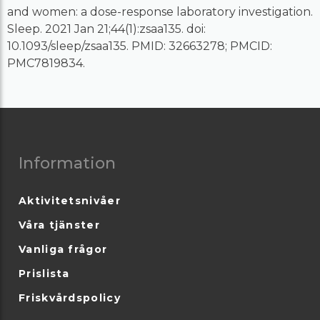
and women: a dose-response laboratory investigation.
Sleep. 2021 Jan 21;44(1):zsaa135. doi:
10.1093/sleep/zsaa135. PMID: 32663278; PMCID:
PMC7819834.
Information
Aktivitetsnivåer
Våra tjänster
Vanliga frågor
Prislista
Friskvårdspolicy