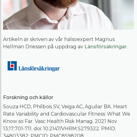
Artikeln är skriven av vår hälsoexpert Magnus
Hellman Driessen på uppdrag av
Länsförsäkringar
.
Forskning och källor
Souza HCD, Philbois SV, Veiga AC, Aguilar BA. Heart
Rate Variability and Cardiovascular Fitness: What We
Know so Far. Vasc Health Risk Manag. 2021 Nov
13;17:701-711. doi: 10.2147/VHRM.S279322. PMID:
34803382; PMCID: PMC8598208.