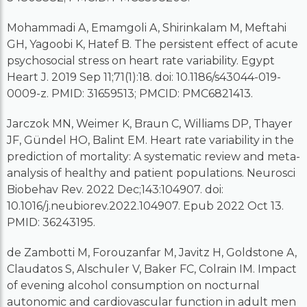
Mohammadi A, Emamgoli A, Shirinkalam M, Meftahi
GH, Yagoobi K, Hatef B. The persistent effect of acute
psychosocial stress on heart rate variability. Egypt
Heart J. 2019 Sep 11;71(1):18. doi: 10.1186/s43044-019-
0009-z. PMID: 31659513; PMCID: PMC6821413.
Jarczok MN, Weimer K, Braun C, Williams DP, Thayer
JF, Gündel HO, Balint EM. Heart rate variability in the
prediction of mortality: A systematic review and meta-
analysis of healthy and patient populations. Neurosci
Biobehav Rev. 2022 Dec;143:104907. doi:
10.1016/j.neubiorev.2022.104907. Epub 2022 Oct 13.
PMID: 36243195.
de Zambotti M, Forouzanfar M, Javitz H, Goldstone A,
Claudatos S, Alschuler V, Baker FC, Colrain IM. Impact
of evening alcohol consumption on nocturnal
autonomic and cardiovascular function in adult men