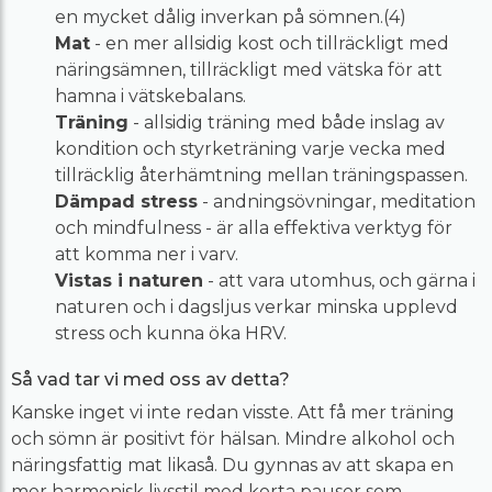
en mycket dålig inverkan på sömnen.(4)
Mat
- en mer allsidig kost och tillräckligt med
näringsämnen, tillräckligt med vätska för att
hamna i vätskebalans.
Träning
- allsidig träning med både inslag av
kondition och styrketräning varje vecka med
tillräcklig återhämtning mellan träningspassen.
Dämpad stress
- andningsövningar, meditation
och mindfulness - är alla effektiva verktyg för
att komma ner i varv.
Vistas i naturen
- att vara utomhus, och gärna i
naturen och i dagsljus verkar minska upplevd
stress och kunna öka HRV.
Så vad tar vi med oss av detta?
Kanske inget vi inte redan visste. Att få mer träning
och sömn är positivt för hälsan. Mindre alkohol och
näringsfattig mat likaså. Du gynnas av att skapa en
mer harmonisk livsstil med korta pauser som