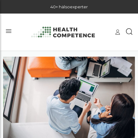
40+ hälsoexperter