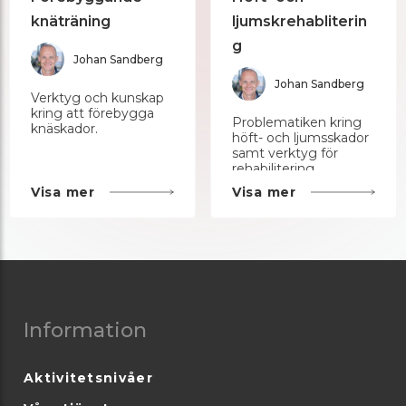
knäträning
ljumskrehabliterin
g
Johan Sandberg
Johan Sandberg
Verktyg och kunskap
kring att förebygga
Problematiken kring
knäskador.
höft- och ljumsskador
samt verktyg för
rehabilitering.
Visa mer
Visa mer
Information
Aktivitetsnivåer