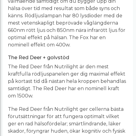
välmående samtidigt om du bygger upp din
hälsa över tid med resultat som både syns och
känns. Rödljuslampan har 80 lysdioder med de
mest vetenskapligt beprövade våglängderna
660nm rött ljus och 850nm nära infrarött ljus för
optimal effekt på hälsan. The Fox har en
nominell effekt om 400w.
The Red Deer + golvstöd
The Red Deer från Nutrilight är den mest
kraftfulla rödljuspanelen ger dig maximal effekt
på kortast tid då nästan hela kroppen behandlas
samtidigt. The Red Deer har en nominell kraft
om 1500w.
The Red Deer från Nutrilight ger cellerna bästa
förutsättningar för att fungera optimalt vilket
ger en rad hälsofördelar; smärtlindrande, läker
skador, föryngrar huden, ökar kognitiv och fysisk