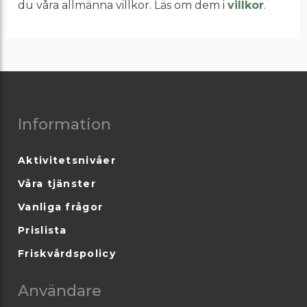
du våra allmänna villkor. Läs om dem i
villkor
.
Information
Aktivitetsnivåer
Våra tjänster
Vanliga frågor
Prislista
Friskvårdspolicy
Användare