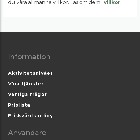
du våra allmänna villkor. Läs om dem i
villkor
.
Information
Aktivitetsnivåer
Våra tjänster
Vanliga frågor
Prislista
Friskvårdspolicy
Användare